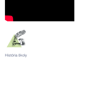
História školy
Kontaktujte nás
Tel:
+421-2-52494093
Email:
admin@zsderera.sk