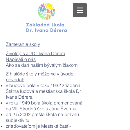
Zameranie školy
Životopis JUDr. Ivana Dérera
Napísali o nás
Ako sa darí našim bývalým žiakom
Z histórie školy môžeme v úvode
povedať:
v budove bola v roku 1932 zriadená
Štátna ľudová a meštianska škola Dr.
Ivana Dérera
v roku 1949 bola škola premenovaná
na VII. Strednú školu Jána Švermu
od 2.5.2002 prešla škola na právnu
subjektivitu
zriaďovateľom je Mestská časť -