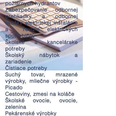
požiarnych hydrantov
Zabezpečovanie odbornej
prehliadky a odbornej
skúšky elektrickej inštalácie
a revízie elektrických
spotrebičov
Školské a kancelárske
potreby
Školský nábytok a
zariadenie
Čistiace potreby
Suchý tovar, mrazené
výrobky, mliečne výrobky -
Picado
Cestoviny, zmesi na koláče
Školské ovocie, ovocie,
zelenina
Pekárenské výrobky