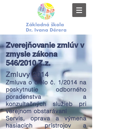
Zverejňovanie zmlúv v
zmysle zákona
546/2010 Z.z.
Zmluvy 2014
Zmluva o dielo č. 1/2014 na
poskytnutie odborného
poradenstva a
konzultačných služieb pri
verejnom obstarávaní
Servis, oprava a výmena
hasiacich prístrojov a