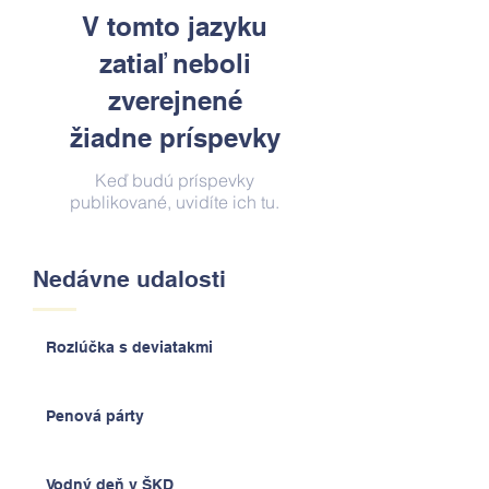
V tomto jazyku
zatiaľ neboli
zverejnené
žiadne príspevky
Keď budú príspevky
publikované, uvidíte ich tu.
Nedávne udalosti
Rozlúčka s deviatakmi
Penová párty
Vodný deň v ŠKD