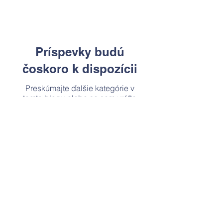
Príspevky budú
čoskoro k dispozícii
Preskúmajte ďalšie kategórie v
tomto blogu alebo sa sem vráťte
neskôr.
Kontaktujte nás
Tel:
+421-2-52494093