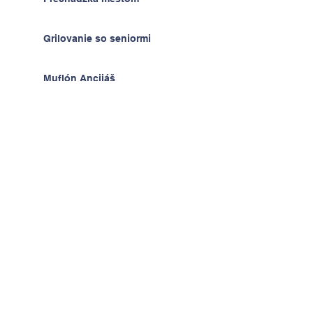
Grilovanie so seniormi
Muflón Ancijáš
Hodiny techniky - radosť z
výrobkov
Deň detí v ŠKD
Na výlete v Prahe
2.A v krajine kníh a psíkov