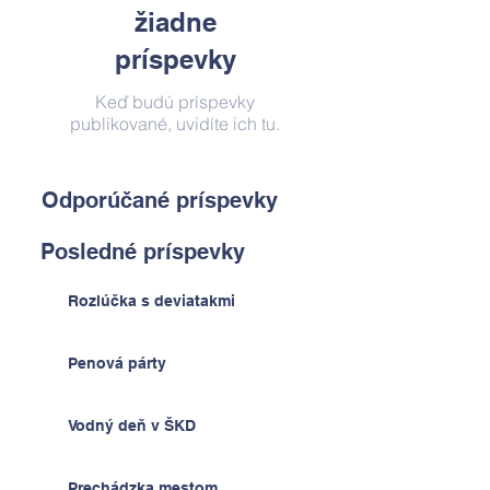
žiadne
príspevky
Keď budú príspevky
publikované, uvidíte ich tu.
Odporúčané príspevky
Posledné príspevky
Rozlúčka s deviatakmi
Penová párty
Vodný deň v ŠKD
Prechádzka mestom