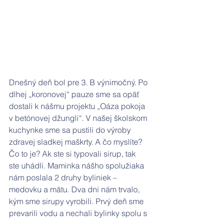
Dnešný deň bol pre 3. B výnimočný. Po 
dlhej „koronovej“ pauze sme sa opäť 
dostali k nášmu projektu „Oáza pokoja 
v betónovej džungli“. V našej školskom 
kuchynke sme sa pustili do výroby 
zdravej sladkej maškrty. A čo myslíte? 
Čo to je? Ak ste si typovali sirup, tak 
ste uhádli. Maminka nášho spolužiaka 
nám poslala 2 druhy byliniek – 
medovku a mätu. Dva dni nám trvalo, 
kým sme sirupy vyrobili. Prvý deň sme 
prevarili vodu a nechali bylinky spolu s 