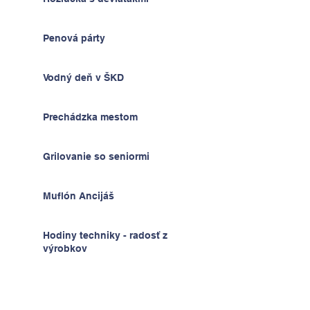
Penová párty
Vodný deň v ŠKD
Prechádzka mestom
Grilovanie so seniormi
Muflón Ancijáš
Hodiny techniky - radosť z
výrobkov
Deň detí v ŠKD