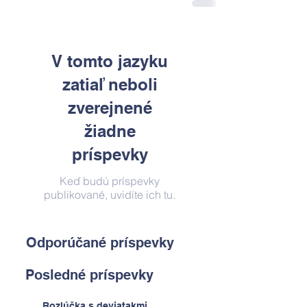
V tomto jazyku
zatiaľ neboli
zverejnené
žiadne
príspevky
Keď budú príspevky
publikované, uvidíte ich tu.
Odporúčané príspevky
Posledné príspevky
Rozlúčka s deviatakmi