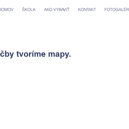
DOMOV
ŠKOLA
AKO VYBAVIŤ
KONTAKT
FOTOGALÉR
učby tvoríme mapy.