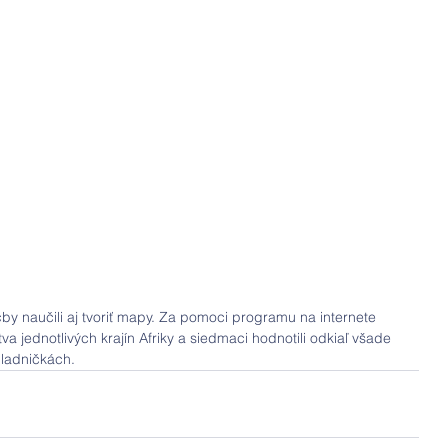
čby naučili aj tvoriť mapy. Za pomoci programu na internete 
tva jednotlivých krajín Afriky a siedmaci hodnotili odkiaľ všade 
hladničkách.