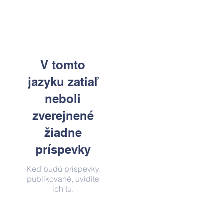
V tomto
jazyku zatiaľ
neboli
zverejnené
žiadne
príspevky
Keď budú príspevky
publikované, uvidíte
ich tu.