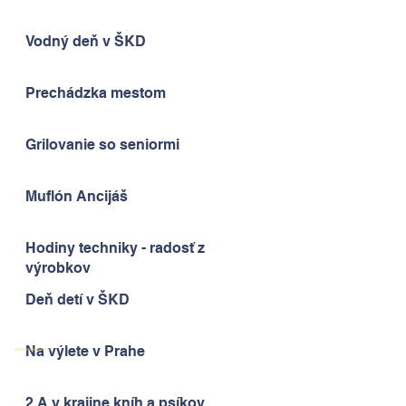
Vodný deň v ŠKD
Prechádzka mestom
Grilovanie so seniormi
Muflón Ancijáš
Hodiny techniky - radosť z
výrobkov
Deň detí v ŠKD
Na výlete v Prahe
2.A v krajine kníh a psíkov