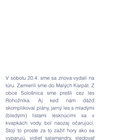
V sobotu 20.4. sme sa znova vydali na 
túru. Zamierili sme do Malých Karpát. Z 
obce Sološnica sme prešli cez les 
Rohožníka. Aj keď nám dážď 
skomplikoval plány, jarný les s mladými 
(bledými) listami lesknúcimi sa v 
kvapkách vody bol naozaj očarujúci. 
Stojí to proste za to zažiť hory ako sa 
vyparujú, vidieť salamandry, sledovať 