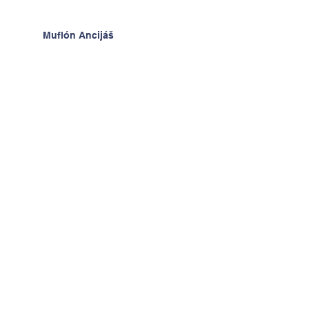
Muflón Ancijáš
Hodiny techniky - radosť z
výrobkov
Deň detí v ŠKD
Na výlete v Prahe
2.A v krajine kníh a psíkov
Kontaktujte nás
Tel:
+421-2-52494093