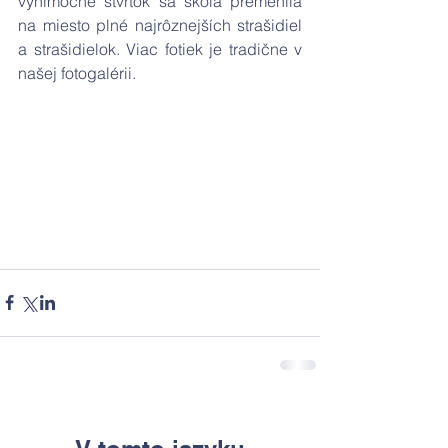
výnimočne štvrtok sa škola premenila 
na miesto plné najrôznejších strašidiel 
a strašidielok. Viac fotiek je tradične v 
našej fotogalérii.