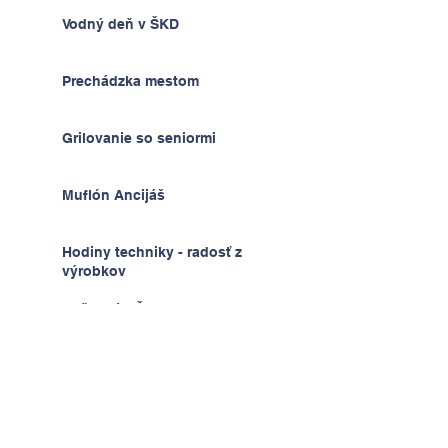
Vodný deň v ŠKD
Prechádzka mestom
Grilovanie so seniormi
Muflón Ancijáš
Hodiny techniky - radosť z
výrobkov
Deň detí v ŠKD
Na výlete v Prahe
2.A v krajine kníh a psíkov