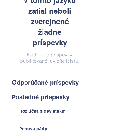
V tomto jazyku
zatiaľ neboli
zverejnené
žiadne
príspevky
Keď budú príspevky
publikované, uvidíte ich tu.
Odporúčané príspevky
Posledné príspevky
Rozlúčka s deviatakmi
Penová párty