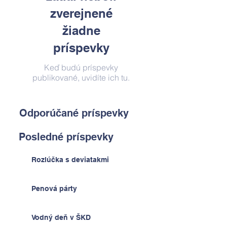
zverejnené
žiadne
príspevky
Keď budú príspevky
publikované, uvidíte ich tu.
Odporúčané príspevky
Posledné príspevky
Rozlúčka s deviatakmi
Penová párty
Vodný deň v ŠKD