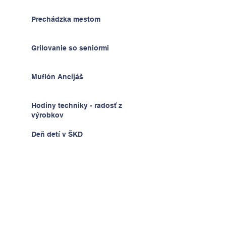
Prechádzka mestom
Grilovanie so seniormi
Muflón Ancijáš
Hodiny techniky - radosť z
výrobkov
Deň detí v ŠKD
Na výlete v Prahe
2.A v krajine kníh a psíkov