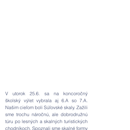
V utorok 25.6. sa na koncoročný 
školský výlet vybrala aj 6.A so 7.A. 
Našim cieľom boli Súľovské skaly. Zažili 
sme trochu náročnú, ale dobrodružnú 
túru po lesných a skalných turistických 
chodníkoch. Spoznali sme skalné formy 