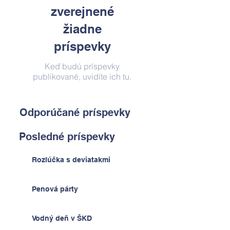
zverejnené
žiadne
príspevky
Keď budú príspevky
publikované, uvidíte ich tu.
Odporúčané príspevky
Posledné príspevky
Rozlúčka s deviatakmi
Penová párty
Vodný deň v ŠKD