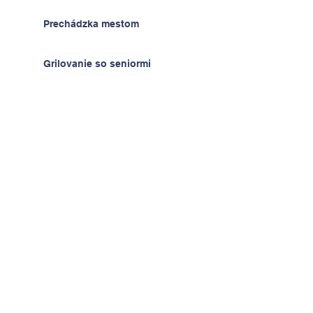
Prechádzka mestom
Grilovanie so seniormi
Muflón Ancijáš
Hodiny techniky - radosť z
výrobkov
Deň detí v ŠKD
Na výlete v Prahe
2.A v krajine kníh a psíkov