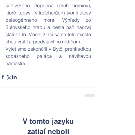
súľovského zlepenca (druh horniny), 
ktoré kedysi (v treťohorách) tvorili útesy 
paleogénneho mora. Výhľady zo 
Súľovského hradu a cesta naň naozaj 
stáli za to. Mnohí žiaci sa na toto miesto 
chcú vrátiť a predstaviť ho rodičom.
Výlet sme zakončili v Bytči prehliadkou 
sobášneho paláca a návštevou 
námestia.
V tomto jazyku
zatiaľ neboli