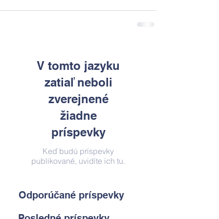
V tomto jazyku
zatiaľ neboli
zverejnené
žiadne
príspevky
Keď budú príspevky
publikované, uvidíte ich tu.
Odporúčané príspevky
Posledné príspevky