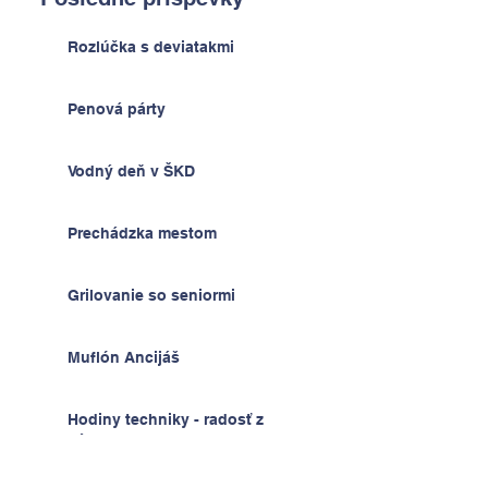
Rozlúčka s deviatakmi
Penová párty
Vodný deň v ŠKD
Prechádzka mestom
Grilovanie so seniormi
Muflón Ancijáš
Hodiny techniky - radosť z
výrobkov
Deň detí v ŠKD