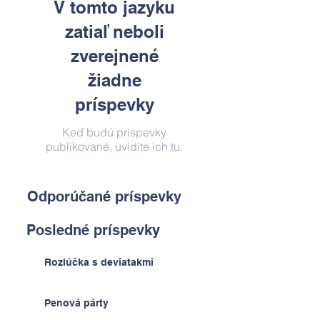
V tomto jazyku
zatiaľ neboli
zverejnené
žiadne
príspevky
Keď budú príspevky
publikované, uvidíte ich tu.
Odporúčané príspevky
Posledné príspevky
Rozlúčka s deviatakmi
Penová párty