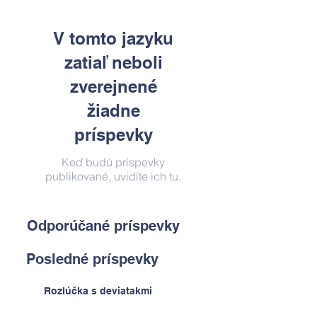
V tomto jazyku
zatiaľ neboli
zverejnené
žiadne
príspevky
Keď budú príspevky
publikované, uvidíte ich tu.
Odporúčané príspevky
Posledné príspevky
Rozlúčka s deviatakmi