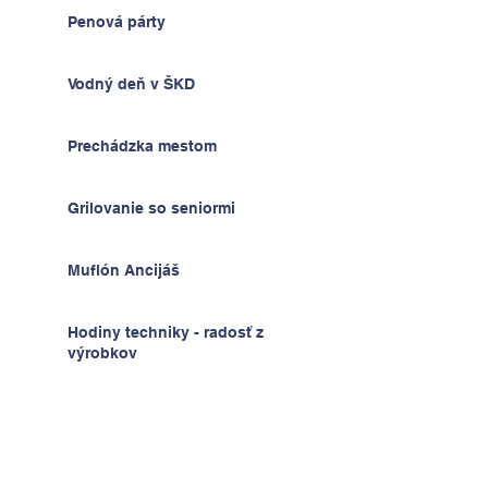
Penová párty
Vodný deň v ŠKD
Prechádzka mestom
Grilovanie so seniormi
Muflón Ancijáš
Hodiny techniky - radosť z
výrobkov
Deň detí v ŠKD
Na výlete v Prahe