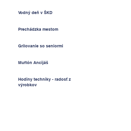
Vodný deň v ŠKD
Prechádzka mestom
Grilovanie so seniormi
Muflón Ancijáš
Hodiny techniky - radosť z
výrobkov
Deň detí v ŠKD
Na výlete v Prahe
2.A v krajine kníh a psíkov