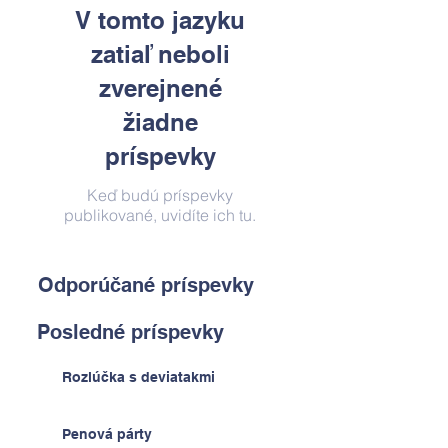
V tomto jazyku
zatiaľ neboli
zverejnené
žiadne
príspevky
Keď budú príspevky
publikované, uvidíte ich tu.
Odporúčané príspevky
Posledné príspevky
Rozlúčka s deviatakmi
Penová párty