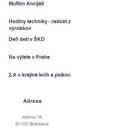
Muflón Ancijáš
Hodiny techniky - radosť z
výrobkov
Deň detí v ŠKD
Na výlete v Prahe
2.A v krajine kníh a psíkov
Adresa
Jelenia 16,
81105 Bratislava