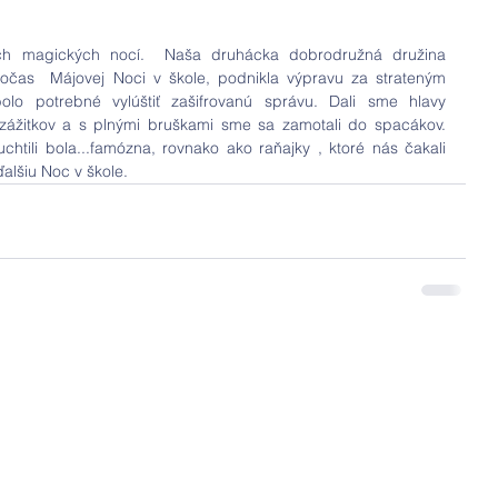
ch magických nocí.  Naša druhácka dobrodružná družina 
čas  Májovej Noci v škole, podnikla výpravu za strateným 
lo potrebné vylúštiť zašifrovanú správu. Dali sme hlavy 
zážitkov a s plnými bruškami sme sa zamotali do spacákov. 
htili bola...famózna, rovnako ako raňajky , ktoré nás čakali 
alšiu Noc v škole.