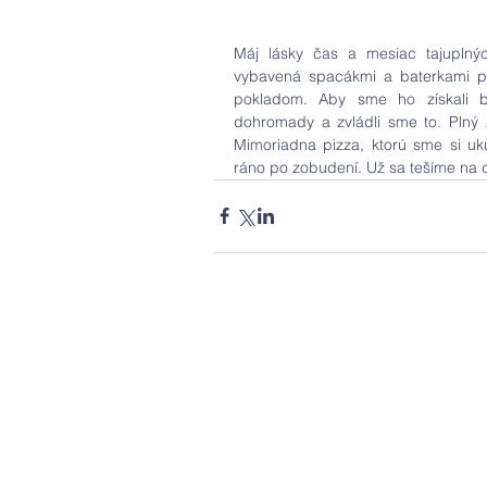
Máj lásky čas a mesiac tajuplný
vybavená spacákmi a baterkami po
pokladom. Aby sme ho získali bo
dohromady a zvládli sme to. Plný 
Mimoriadna pizza, ktorú sme si ukuc
ráno po zobudení. Už sa tešíme na ď