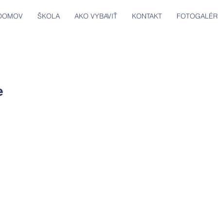
DOMOV
ŠKOLA
AKO VYBAVIŤ
KONTAKT
FOTOGALÉR
e