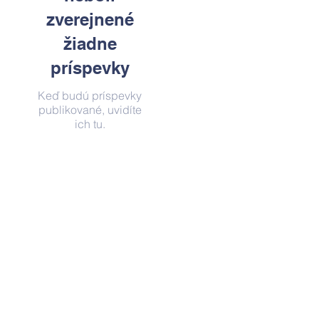
zverejnené
žiadne
príspevky
Keď budú príspevky
publikované, uvidíte
ich tu.