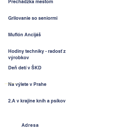
Prechádzka mestom
Grilovanie so seniormi
Muflón Ancijáš
Hodiny techniky - radosť z
výrobkov
Deň detí v ŠKD
Na výlete v Prahe
2.A v krajine kníh a psíkov
Adresa