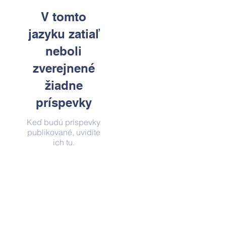
V tomto
jazyku zatiaľ
neboli
zverejnené
žiadne
príspevky
Keď budú príspevky
publikované, uvidíte
ich tu.