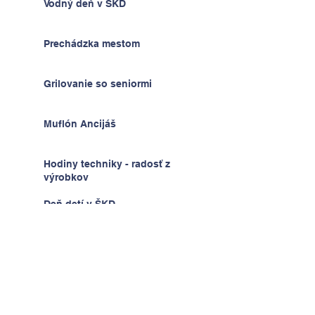
Vodný deň v ŠKD
Prechádzka mestom
Grilovanie so seniormi
Muflón Ancijáš
Hodiny techniky - radosť z
výrobkov
Deň detí v ŠKD
Na výlete v Prahe
2.A v krajine kníh a psíkov