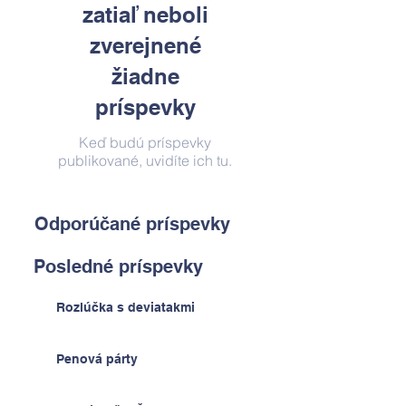
zatiaľ neboli
zverejnené
žiadne
príspevky
Keď budú príspevky
publikované, uvidíte ich tu.
Odporúčané príspevky
Posledné príspevky
Rozlúčka s deviatakmi
Penová párty