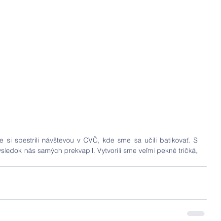
i spestrili návštevou v CVČ, kde sme sa učili batikovať. S 
sledok nás samých prekvapil. Vytvorili sme veľmi pekné tričká, 