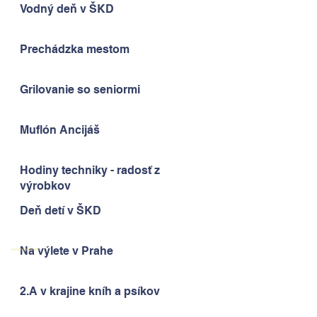
Vodný deň v ŠKD
Prechádzka mestom
Grilovanie so seniormi
Muflón Ancijáš
Hodiny techniky - radosť z
výrobkov
Deň detí v ŠKD
Na výlete v Prahe
2.A v krajine kníh a psíkov