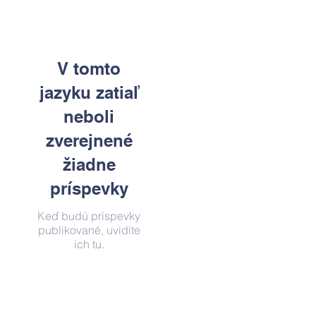
V tomto
jazyku zatiaľ
neboli
zverejnené
žiadne
príspevky
Keď budú príspevky
publikované, uvidíte
ich tu.