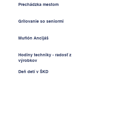
Prechádzka mestom
Grilovanie so seniormi
Muflón Ancijáš
Hodiny techniky - radosť z
výrobkov
Deň detí v ŠKD
Na výlete v Prahe
2.A v krajine kníh a psíkov