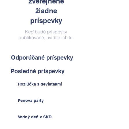
zverejnené
žiadne
príspevky
Keď budú príspevky
publikované, uvidíte ich tu.
Odporúčané príspevky
Posledné príspevky
Rozlúčka s deviatakmi
Penová párty
Vodný deň v ŠKD