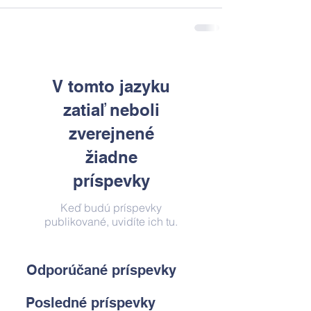
V tomto jazyku
zatiaľ neboli
zverejnené
žiadne
príspevky
Keď budú príspevky
publikované, uvidíte ich tu.
Odporúčané príspevky
Posledné príspevky