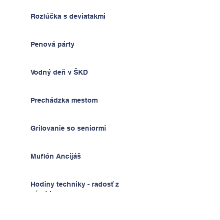
Rozlúčka s deviatakmi
Penová párty
Vodný deň v ŠKD
Prechádzka mestom
Grilovanie so seniormi
Muflón Ancijáš
Hodiny techniky - radosť z
výrobkov
Deň detí v ŠKD