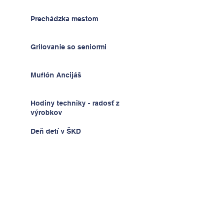
Prechádzka mestom
Grilovanie so seniormi
Muflón Ancijáš
Hodiny techniky - radosť z
výrobkov
Deň detí v ŠKD
Na výlete v Prahe
2.A v krajine kníh a psíkov