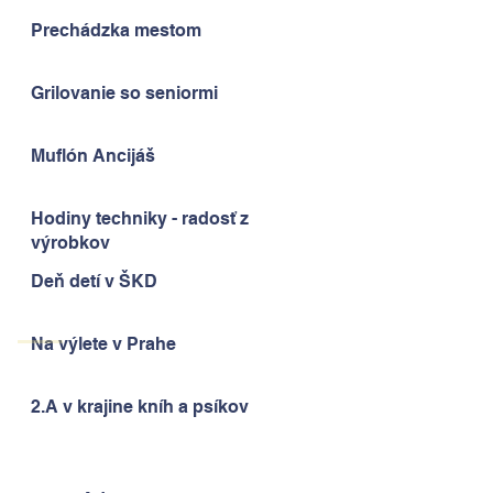
Prechádzka mestom
Grilovanie so seniormi
Muflón Ancijáš
Hodiny techniky - radosť z
výrobkov
Deň detí v ŠKD
Na výlete v Prahe
2.A v krajine kníh a psíkov