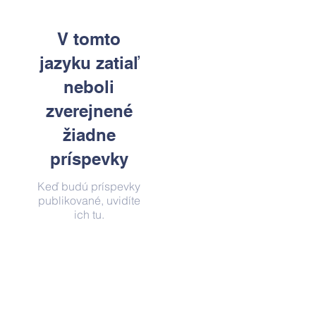
V tomto
jazyku zatiaľ
neboli
zverejnené
žiadne
príspevky
Keď budú príspevky
publikované, uvidíte
ich tu.