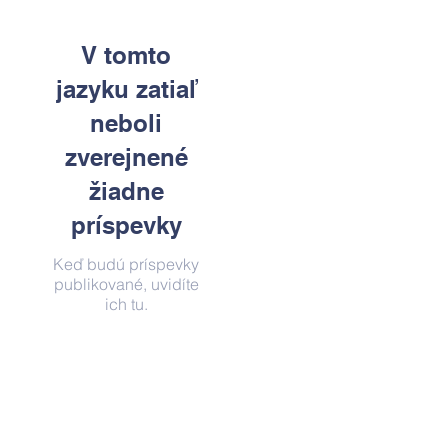
V tomto
jazyku zatiaľ
neboli
zverejnené
žiadne
príspevky
Keď budú príspevky
publikované, uvidíte
ich tu.