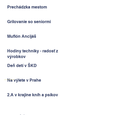
Prechádzka mestom
Grilovanie so seniormi
Muflón Ancijáš
Hodiny techniky - radosť z
výrobkov
Deň detí v ŠKD
Na výlete v Prahe
2.A v krajine kníh a psíkov