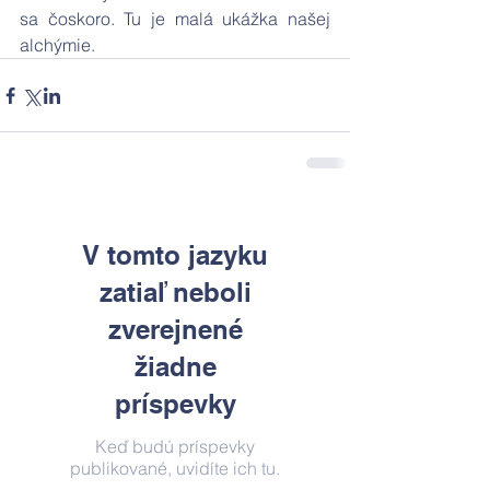
sa čoskoro. Tu je malá ukážka našej 
alchýmie. 
V tomto jazyku
zatiaľ neboli
zverejnené
žiadne
príspevky
Keď budú príspevky
publikované, uvidíte ich tu.