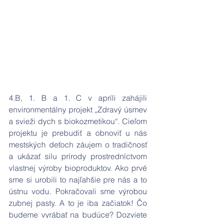
4.B, 1. B a 1. C v apríli zahájili 
environmentálny projekt „Zdravý úsmev 
a svieži dych s biokozmetikou“. Cieľom 
projektu je prebudiť a obnoviť u nás 
mestských deťoch záujem o tradičnosť 
a ukázať silu prírody prostredníctvom 
vlastnej výroby bioproduktov. Ako prvé 
sme si urobili to najľahšie pre nás a to 
ústnu vodu. Pokračovali sme výrobou 
zubnej pasty. A to je iba začiatok! Čo 
budeme vyrábať na budúce? Dozviete 