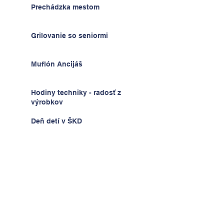
Prechádzka mestom
Grilovanie so seniormi
Muflón Ancijáš
Hodiny techniky - radosť z
výrobkov
Deň detí v ŠKD
Na výlete v Prahe
2.A v krajine kníh a psíkov