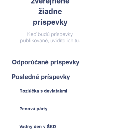
zverejnené
žiadne
príspevky
Keď budú príspevky
publikované, uvidíte ich tu.
Odporúčané príspevky
Posledné príspevky
Rozlúčka s deviatakmi
Penová párty
Vodný deň v ŠKD