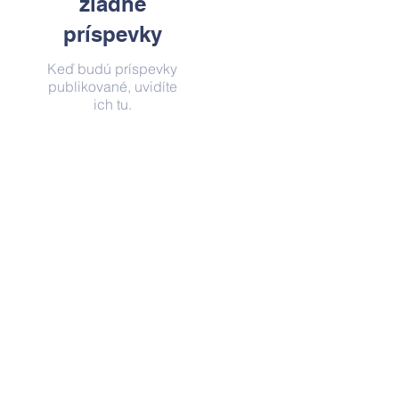
žiadne
príspevky
Keď budú príspevky
publikované, uvidíte
ich tu.