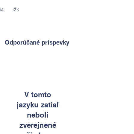
IA
IŽK
Odporúčané príspevky
V tomto
jazyku zatiaľ
neboli
zverejnené