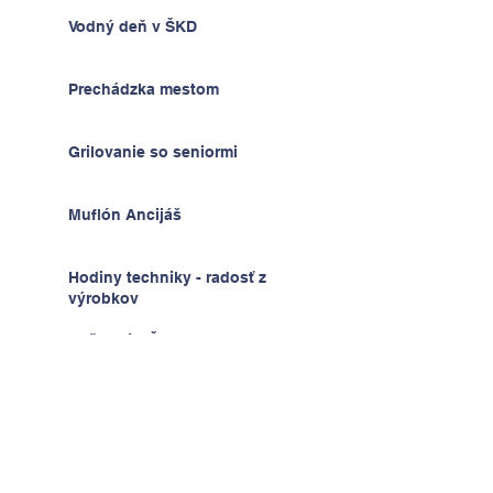
Vodný deň v ŠKD
Prechádzka mestom
Grilovanie so seniormi
Muflón Ancijáš
Hodiny techniky - radosť z
výrobkov
Deň detí v ŠKD
Na výlete v Prahe
2.A v krajine kníh a psíkov