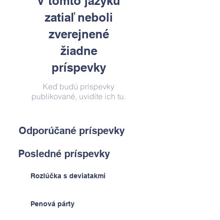
V tomto jazyku
zatiaľ neboli
zverejnené
žiadne
príspevky
Keď budú príspevky
publikované, uvidíte ich tu.
Odporúčané príspevky
Posledné príspevky
Rozlúčka s deviatakmi
Penová párty