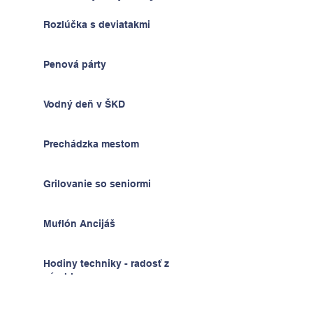
Rozlúčka s deviatakmi
Penová párty
Vodný deň v ŠKD
Prechádzka mestom
Grilovanie so seniormi
Muflón Ancijáš
Hodiny techniky - radosť z
výrobkov
Deň detí v ŠKD