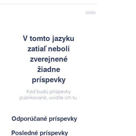
V tomto jazyku
zatiaľ neboli
zverejnené
žiadne
príspevky
Keď budú príspevky
publikované, uvidíte ich tu.
Odporúčané príspevky
Posledné príspevky