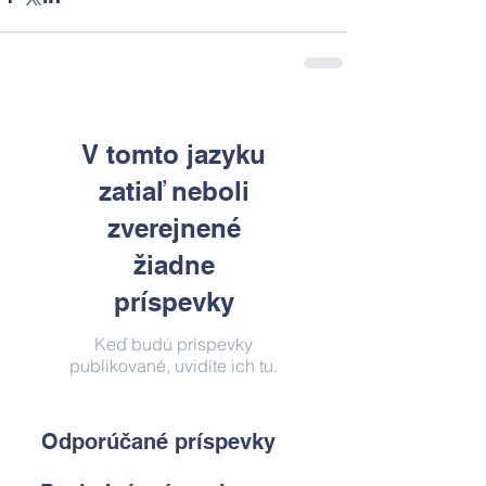
V tomto jazyku
zatiaľ neboli
zverejnené
žiadne
príspevky
Keď budú príspevky
publikované, uvidíte ich tu.
Odporúčané príspevky