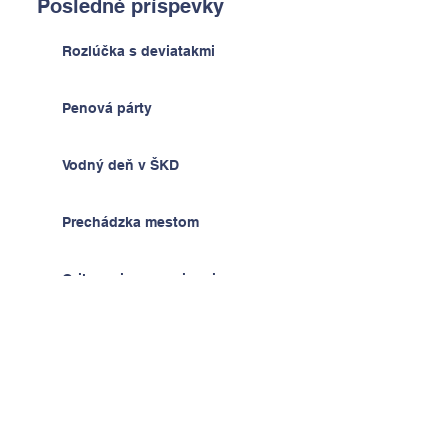
Posledné príspevky
Rozlúčka s deviatakmi
Penová párty
Vodný deň v ŠKD
Prechádzka mestom
Grilovanie so seniormi
Muflón Ancijáš
Hodiny techniky - radosť z
výrobkov