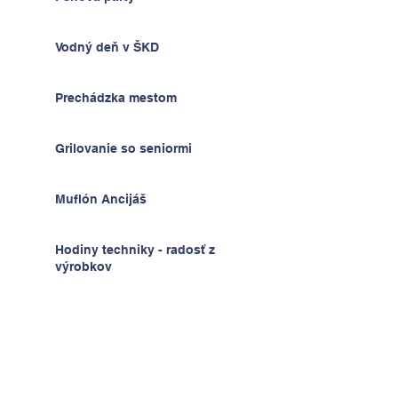
Vodný deň v ŠKD
Prechádzka mestom
Grilovanie so seniormi
Muflón Ancijáš
Hodiny techniky - radosť z
výrobkov
Deň detí v ŠKD
Na výlete v Prahe