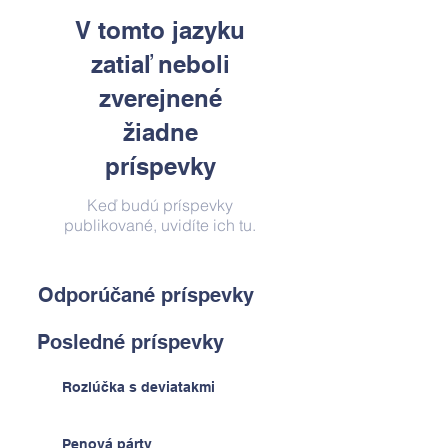
V tomto jazyku
zatiaľ neboli
zverejnené
žiadne
príspevky
Keď budú príspevky
publikované, uvidíte ich tu.
Odporúčané príspevky
Posledné príspevky
Rozlúčka s deviatakmi
Penová párty