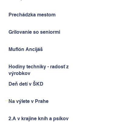
Prechádzka mestom
Grilovanie so seniormi
Muflón Ancijáš
Hodiny techniky - radosť z
výrobkov
Deň detí v ŠKD
Na výlete v Prahe
2.A v krajine kníh a psíkov