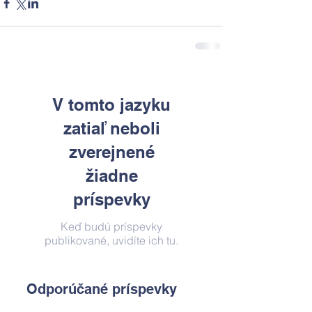
V tomto jazyku
zatiaľ neboli
zverejnené
žiadne
príspevky
Keď budú príspevky
publikované, uvidíte ich tu.
Odporúčané príspevky