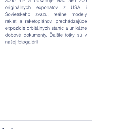
3000 m2 a obsahuje viac ako 200 
originálnych exponátov z USA i 
Sovietskeho zväzu, reálne modely 
rakiet a raketoplánov, prechádzajúce 
expozície orbitálnych staníc a unikátne 
dobové dokumenty. Ďalšie fotky sú v 
našej fotogalérii