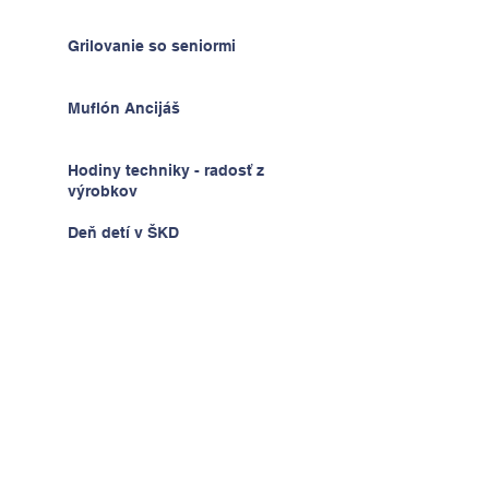
Grilovanie so seniormi
Muflón Ancijáš
Hodiny techniky - radosť z
výrobkov
Deň detí v ŠKD
Na výlete v Prahe
2.A v krajine kníh a psíkov