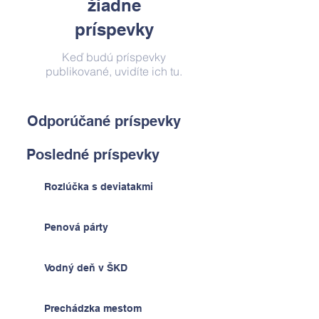
žiadne
príspevky
Keď budú príspevky
publikované, uvidíte ich tu.
Odporúčané príspevky
Posledné príspevky
Rozlúčka s deviatakmi
Penová párty
Vodný deň v ŠKD
Prechádzka mestom