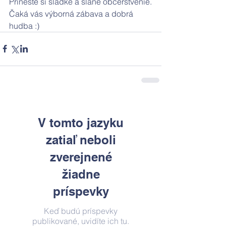
Prineste si sladké a slané občerstvenie.
Čaká vás výborná zábava a dobrá 
hudba :)
V tomto jazyku
zatiaľ neboli
zverejnené
žiadne
príspevky
Keď budú príspevky
publikované, uvidíte ich tu.