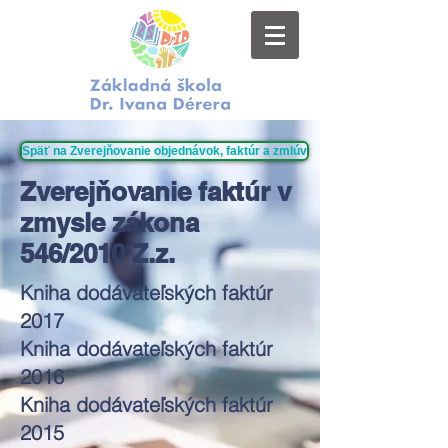
Späť na Zverejňovanie objednávok, faktúr a zmlúv
Zverejňovanie faktúr v
zmysle zákona
546/2010 Z.z.
Kniha dodávateľských faktúr
2017
Kniha dodávateľských faktúr
2016
Kniha dodávateľských faktúr
2015