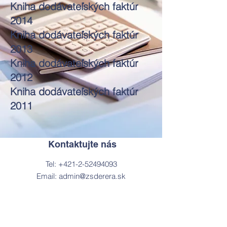
Kniha dodávateľských faktúr
2014
Kniha dodávateľských faktúr
2013
Kniha dodávateľských faktúr
2012
Kniha dodávateľských faktúr
2011
Kontaktujte nás
Tel:
+421-2-52494093
Email:
admin@zsderera.sk
Adresa