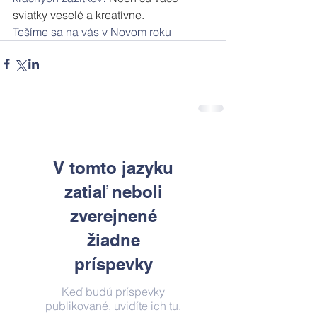
sviatky veselé a kreatívne.
Tešíme sa na vás v Novom roku
V tomto jazyku
zatiaľ neboli
zverejnené
žiadne
príspevky
Keď budú príspevky
publikované, uvidíte ich tu.