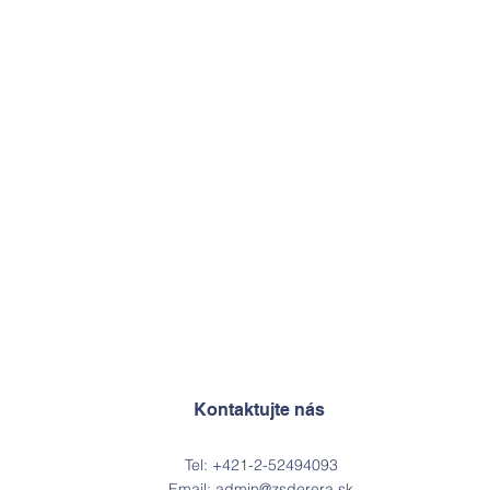
Kontaktujte nás
Tel: +421-2-52494093
Email:
admin@zsderera.sk