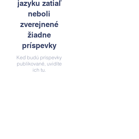
jazyku zatiaľ
neboli
zverejnené
žiadne
príspevky
Keď budú príspevky
publikované, uvidíte
ich tu.