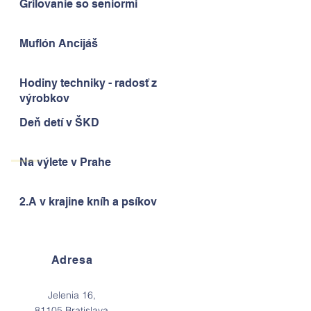
Grilovanie so seniormi
Muflón Ancijáš
Hodiny techniky - radosť z
výrobkov
Deň detí v ŠKD
Na výlete v Prahe
2.A v krajine kníh a psíkov
Adresa
Jelenia 16,
81105 Bratislava