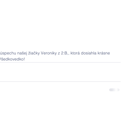
spechu našej žiačky Veroniky z 2:B,, ktorá dosiahla krásne 
i Všedkovedko!