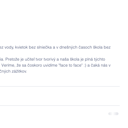
a bez vody, kvietok bez slniečka a v dnešných časoch škola bez 
a. Pretože je učiteľ tvor tvorivý a naša škola je plná týchto 
. Veríme, že sa čoskoro uvidíme "face to face" :) a čaká nás v 
čných zážitkov.