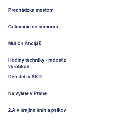
Prechádzka mestom
Grilovanie so seniormi
Muflón Ancijáš
Hodiny techniky - radosť z
výrobkov
Deň detí v ŠKD
Na výlete v Prahe
2.A v krajine kníh a psíkov