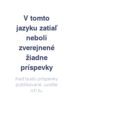
V tomto
jazyku zatiaľ
neboli
zverejnené
žiadne
príspevky
Keď budú príspevky
publikované, uvidíte
ich tu.