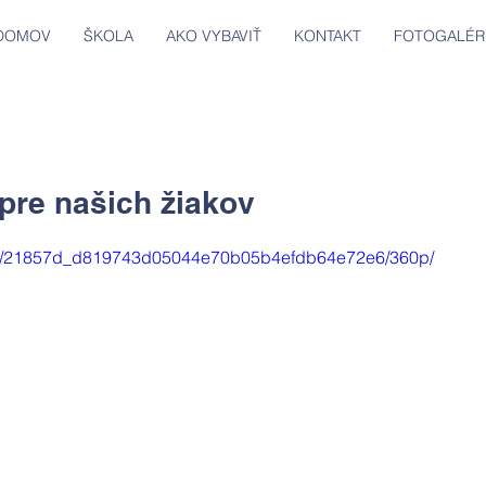
DOMOV
ŠKOLA
AKO VYBAVIŤ
KONTAKT
FOTOGALÉR
pre našich žiakov
ideo/21857d_d819743d05044e70b05b4efdb64e72e6/360p/