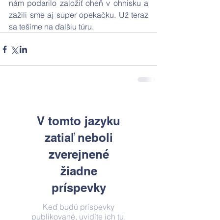
nám podarilo založiť oheň v ohnisku a 
zažili sme aj super opekačku. Už teraz 
sa tešíme na ďalšiu túru.
V tomto jazyku
zatiaľ neboli
zverejnené
žiadne
príspevky
Keď budú príspevky
publikované, uvidíte ich tu.