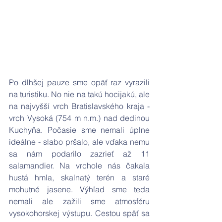
Po dlhšej pauze sme opäť raz vyrazili 
na turistiku. No nie na takú hocijakú, ale 
na najvyšší vrch Bratislavského kraja - 
vrch Vysoká (754 m n.m.) nad dedinou 
Kuchyňa. Počasie sme nemali úplne 
ideálne - slabo pršalo, ale vďaka nemu 
sa nám podarilo zazrieť až 11 
salamandier. Na vrchole nás čakala 
hustá hmla, skalnatý terén a staré 
mohutné jasene. Výhľad sme teda 
nemali ale zažili sme atmosféru 
vysokohorskej výstupu. Cestou späť sa 