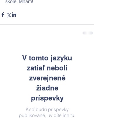
škole. Mňam!
V tomto jazyku
zatiaľ neboli
zverejnené
žiadne
príspevky
Keď budú príspevky
publikované, uvidíte ich tu.