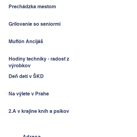
Prechádzka mestom
Grilovanie so seniormi
Muflón Ancijáš
Hodiny techniky - radosť z
výrobkov
Deň detí v ŠKD
Na výlete v Prahe
2.A v krajine kníh a psíkov
Adresa