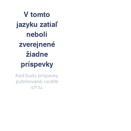
V tomto
jazyku zatiaľ
neboli
zverejnené
žiadne
príspevky
Keď budú príspevky
publikované, uvidíte
ich tu.