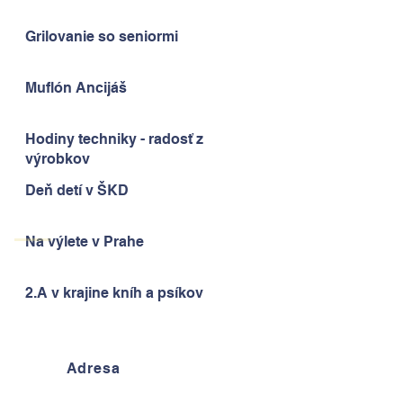
Grilovanie so seniormi
Muflón Ancijáš
Hodiny techniky - radosť z
výrobkov
Deň detí v ŠKD
Na výlete v Prahe
2.A v krajine kníh a psíkov
Adresa