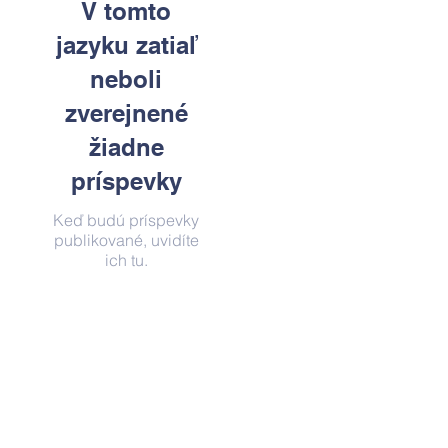
V tomto
jazyku zatiaľ
neboli
zverejnené
žiadne
príspevky
Keď budú príspevky
publikované, uvidíte
ich tu.