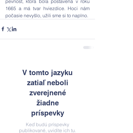
pevnosť, ktorá bola postavená v roku 
1665 a má tvar hviezdice. Hoci nám 
počasie nevyšlo, užili sme si to naplno.
V tomto jazyku
zatiaľ neboli
zverejnené
žiadne
príspevky
Keď budú príspevky
publikované, uvidíte ich tu.