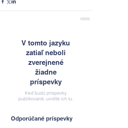
V tomto jazyku
zatiaľ neboli
zverejnené
žiadne
príspevky
Keď budú príspevky
publikované, uvidíte ich tu.
Odporúčané príspevky