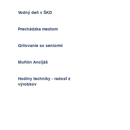
Vodný deň v ŠKD
Prechádzka mestom
Grilovanie so seniormi
Muflón Ancijáš
Hodiny techniky - radosť z
výrobkov
Deň detí v ŠKD
Na výlete v Prahe
2.A v krajine kníh a psíkov