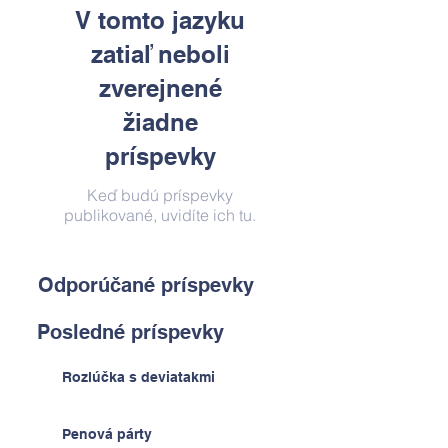
V tomto jazyku
zatiaľ neboli
zverejnené
žiadne
príspevky
Keď budú príspevky
publikované, uvidíte ich tu.
Odporúčané príspevky
Posledné príspevky
Rozlúčka s deviatakmi
Penová párty