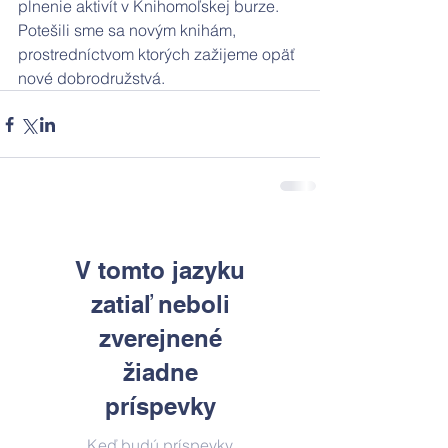
plnenie aktivít v Knihomoľskej burze. 
Potešili sme sa novým knihám, 
prostredníctvom ktorých zažijeme opäť 
nové dobrodružstvá. 
V tomto jazyku
zatiaľ neboli
zverejnené
žiadne
príspevky
Keď budú príspevky