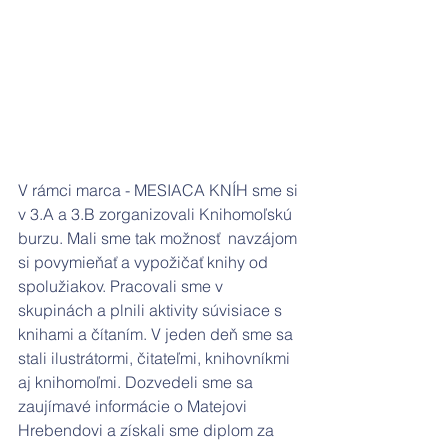
V rámci marca - MESIACA KNÍH sme si 
v 3.A a 3.B zorganizovali Knihomoľskú 
burzu. Mali sme tak možnosť  navzájom 
si povymieňať a vypožičať knihy od 
spolužiakov. Pracovali sme v 
skupinách a plnili aktivity súvisiace s 
knihami a čítaním. V jeden deň sme sa 
stali ilustrátormi, čitateľmi, knihovníkmi 
aj knihomoľmi. Dozvedeli sme sa 
zaujímavé informácie o Matejovi 
Hrebendovi a získali sme diplom za 