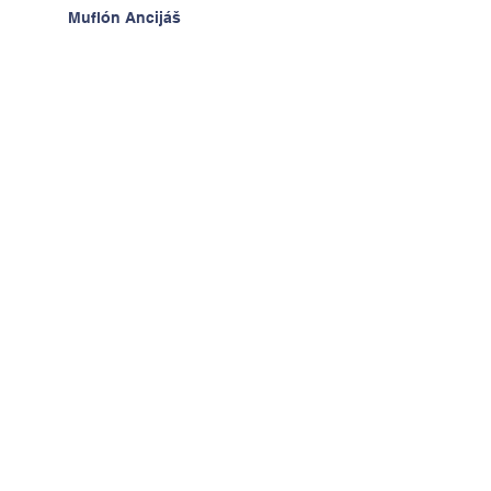
Muflón Ancijáš
Hodiny techniky - radosť z
výrobkov
Deň detí v ŠKD
Na výlete v Prahe
2.A v krajine kníh a psíkov
Kontaktujte nás
Tel:
+421-2-52494093
Email:
admin@zsderera.sk