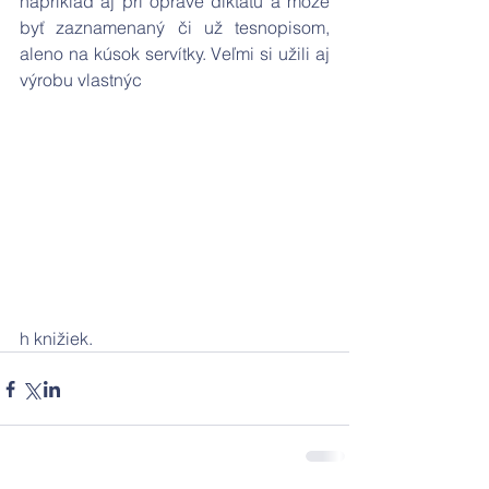
napríklad aj pri oprave diktátu a môže 
byť zaznamenaný či už tesnopisom, 
aleno na kúsok servítky. Veľmi si užili aj 
výrobu vlastnýc
h knižiek.