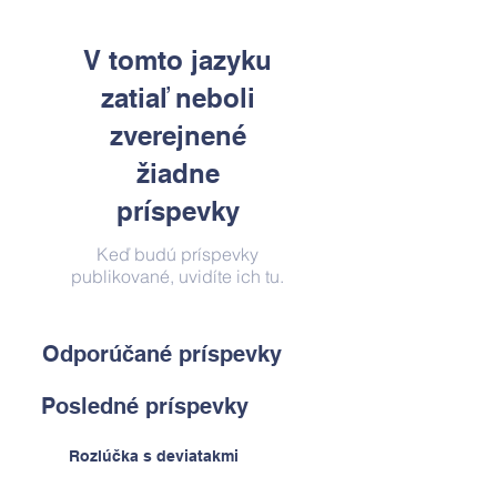
V tomto jazyku
zatiaľ neboli
zverejnené
žiadne
príspevky
Keď budú príspevky
publikované, uvidíte ich tu.
Odporúčané príspevky
Posledné príspevky
Rozlúčka s deviatakmi