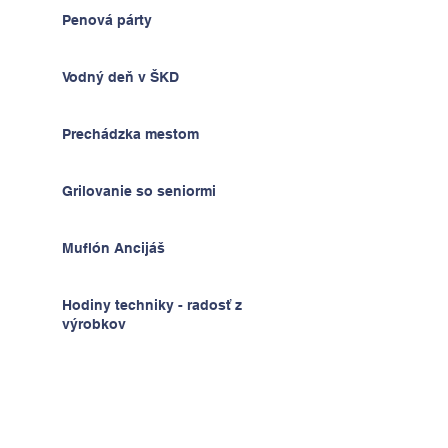
Penová párty
Vodný deň v ŠKD
Prechádzka mestom
Grilovanie so seniormi
Muflón Ancijáš
Hodiny techniky - radosť z
výrobkov
Deň detí v ŠKD
Na výlete v Prahe