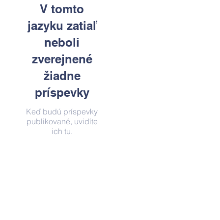
V tomto
jazyku zatiaľ
neboli
zverejnené
žiadne
príspevky
Keď budú príspevky
publikované, uvidíte
ich tu.