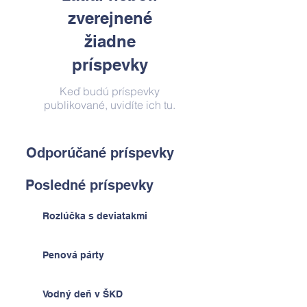
zverejnené
žiadne
príspevky
Keď budú príspevky
publikované, uvidíte ich tu.
Odporúčané príspevky
Posledné príspevky
Rozlúčka s deviatakmi
Penová párty
Vodný deň v ŠKD