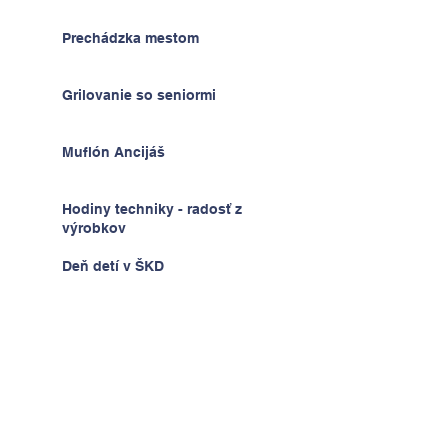
Prechádzka mestom
Grilovanie so seniormi
Muflón Ancijáš
Hodiny techniky - radosť z
výrobkov
Deň detí v ŠKD
Na výlete v Prahe
2.A v krajine kníh a psíkov