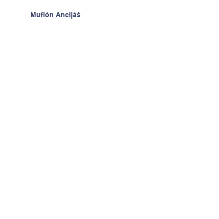
Muflón Ancijáš
Hodiny techniky - radosť z
výrobkov
Deň detí v ŠKD
Na výlete v Prahe
2.A v krajine kníh a psíkov
Kontaktujte nás
Tel:
+421-2-52494093
Email:
admin@zsderera.sk