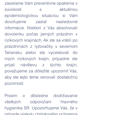
zasielame Vám preventívne opatrenia v 
súvislosti s aktuálnou 
epidemiologickou situáciou si Vám 
dovoľujeme zaslať nasledovné 
informácie. Niektorí z Vás absolvovali 
dovolenku počas jarných prázdnin v 
rizikových krajinách. Ak ste sa vrátili po 
prázdninách z lyžovačky v severnom 
Taliansku alebo ste vycestovali do 
iných rizikových krajín, prípadne ste 
prijali návštevu z týchto krajín, 
považujeme za dôležité upozorniť Vás, 
aby ste tejto téme venovali dostatočnú 
pozornosť.
Prosím o dôsledne dodržiavanie 
všetkých odporúčaní hlavného 
hygienika SR. Upozorňujeme Vás, že v 
prípade výskytu chrípkového ochorenia 